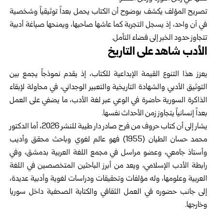
تصريح المؤلف يكشف بوضوح أن الكتاب يحمل بعداً توثيقياً وشخصية
في آن واحد، إذ يسجل التجربة كما عاشها صاحبها، ويمنحها صياغة أدبية
تتجاوز حدود الخبر إلى فضاء التأمل.
الأدب شاهد على التاريخ
يعزز هذا التنوع القيمة الإبداعية للكتاب، إذ يقدم نموذجاً يجمع بين
التوثيق الأدبي والشهادة التاريخية والتعبير الوجداني، في محاولة لإبقاء
الذاكرة السورية حاضرة في الوعي عبر لغة الأدب، ما يضفي على العمل
بعداً إنسانياً يتجاوز زمن الأحداث نفسها.
يشار إلى أن كتاب حروف من فرح صادر دار طيبة للنشر 2026، أما الدكتور
محمد حسان الطيان (1955) فهو عالم لغوي وباحث محقق وأديب
وأستاذ جامعي، وعضو مراسل في مجمع اللغة العربية بدمشق، وفي
رابطة الأدب الإسلامي، ويعد من أبرز الباحثين المتخصصين في اللغة
العربية وعلومها، وله مؤلفات وتحقيقات ودراسات لغوية وأدبية عديدة،
إلى جانب حضوره في العمل الثقافي والكتابة الصحفية داخل سوريا
وخارجها.