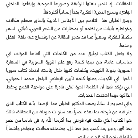
للمقالات، إذ تتميز بلغتها الرقيقة وصورها الموحية وإيقاعها الداخلي
الهادئ، وتمنح التجربة الفكرية بعداً إنسانياً أكثر دفئاً.
ويعزز الطيان هذا التلاحم بين الأجناس الأدبية بإلحاق معظم مقالاته
وخواطره بأبيات من نظمه أو بمختارات من الشعر العربي، فيأتي الشعر
مكملاً للفكرة، ومعبراً عما قد تعجز المقالة عن الإفصاح عنه بلغة العقل
وحدها.
ولا يغفل الكتاب توثيق عدد من الكلمات التي ألقاها المؤلف في
مناسبات عامة، من بينها كلمة رفع علم الثورة السورية في السفارة
السورية بدولة الكويت، وكلمات كتبها خلال رئاسته لاتحاد كتاب سوريا
الأحرار في الكويت، ومنها كلمة تأبين الإعلامي الراحل محمد الحوراني،
التي يؤكد فيها أن الكلمة الحرة تبقى قادرة على مواجهة القمع وحفظ
الذاكرة مهما اشتدت التحديات.
وفي تصريح لـ سانا، يصف الدكتور الطيان هذا الإصدار بأنه الكتاب الذي
عبّر فيه عن فرحته بما يعدّه نصراً بعد سنوات طويلة من المعاناة، قائلاً:
هو الكتاب الذي بثثت فيه فرحتي بما أكرمنا الله به في شامنا من نصر
بعد قهر، وجبر بعد كسر، وعز بعد ذل، وضمنته مقالات وخواطر وأشعاراً
قلتها في زمن الثورة وزمن النصر.