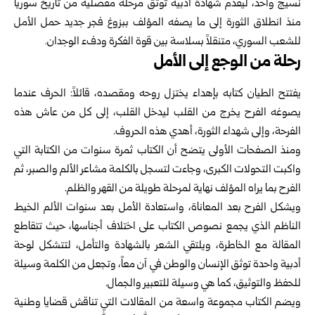
نسيج واحد، ليقدم شهادة أدبية توثق مرحلة مفصلية من تاريخ
سوريا
منذ انطلاق الثورة إلى ما يصفه المؤلف ببزوغ فجر جديد حمل الأمل
للشعب السوري، متنقلاً بسلاسة بين قوة الفكرة ودفء الوجدان.
رحلة من الوجع إلى الأمل
يفتتح الطيان كتابه بإهداء يختزل روحه ومقصده، قائلاً: الحرف عندما
يصوغه الفرح يخرج من القلب ليدخل القلب، إلى كل من عاش هذه
الفرحة، وإلى شهداء الثورة، أهدي هذه الحروف.
ومنذ الصفحات الأولى يتضح أن الكتاب ثمرة سنوات من الكتابة التي
واكبت التحولات الكبرى، وجاءت لتسجل بالكلمة مشاعر الألم والصبر، ثم
الفرح بما يراه المؤلف نهاية لمرحلة طويلة من القهر والظلم.
ويشكل الفرح بعد المعاناة، واستعادة الأمل بعد سنوات الألم الخيط
الناظم الذي يجمع نصوص الكتاب على اختلاف أجناسها، حيث تتقاطع
المقالة مع الخاطرة، ويلتقي الشعر بالشهادة والتأمل، لتتشكل لوحة
أدبية واحدة توثق الإنسان والوطن في آن معاً، وتجعل من الكلمة وسيلة
للحفظ والتوثيق، كما هي وسيلة للتعبير والجمال.
ويضم الكتاب مجموعة واسعة من المقالات التي تناقش قضايا وطنية