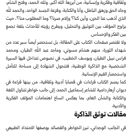
وثقافية وفكرية وإنسانية، من أبرزها: الله أكبر.. ولله الحمد، وفتح الشآم،
وجاء الحق وزهق الباطل، وأنا والكتابة، وفزعة الجسد الواحد، والحمد لله
الذي أذهب عنا الحزن، وأين كنا؟ وإلام صرنا؟ وما المطلوب منا؟، حيث
يزاوج المؤلف بين التوثيق والتحليل، ويطرح رؤيته للأحداث بلغة تجمع
بين الفكر والإحساس.
ولا تقتصر صفحات الكتاب على المقالة، بل تستحضر أيضاً سير عدد من
شهداء الثورة، منهم هشام مسوتي، وماجد عبد الله الطيان، ومحمد
فراس نبيل الطيان، ويوسف الخطيب، في نصوص تتداخل فيها السيرة
الشخصية مع الذاكرة الوطنية، فتتحول الشهادة إلى مساحة للتأمل
واستحضار القيم الإنسانية.
كما يضم الكتاب قراءات في قضايا أدبية وثقافية، من بينها قراءة في
ديوان أزهار دامية للشاعر إسماعيل الحمد، إلى جانب خواطر تتناول اللغة
والكتابة والشأن العام، بما يعكس اتساع اهتمامات المؤلف الفكرية
والأدبية.
مقالات توثق الذاكرة
في الجانب الوجداني، تبرز الخواطر والقصائد بوصفها الامتداد الطبيعي