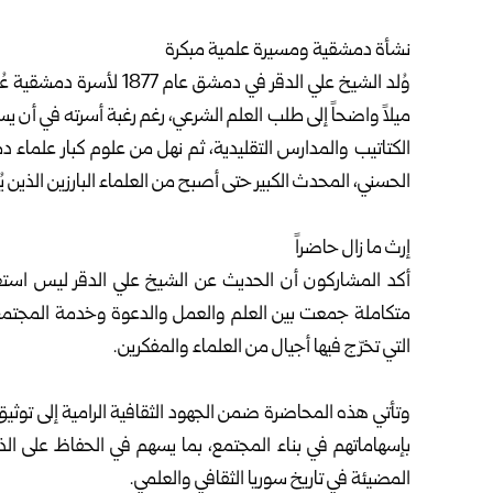
نشأة دمشقية ومسيرة علمية مبكرة
وُلد الشيخ علي الدقر في د
ميلاً واضحاً إلى طلب العلم الشرعي، رغم رغبة أسرته في أن ي
الكتاتيب والمدارس التقليدية، ثم نهل من علوم كبار علما
الحسني، المحدث الكبير حتى أصبح من العلماء البارزين الذين يُ
إرث ما زال حاضراً
أكد المشاركون أن الحديث عن الشيخ علي الدقر ليس است
متكاملة جمعت بين العلم والعمل والدعوة وخدمة المجتمع، و
التي تخرّج فيها أجيال من العلماء والمفكرين.
وتأتي هذه المحاضرة ضمن الجهود الثقافية الرامية إلى توثيق 
بإسهاماتهم في بناء المجتمع، بما يسهم في الحفاظ على الذاك
المضيئة في تاريخ سوريا الثقافي والعلمي.