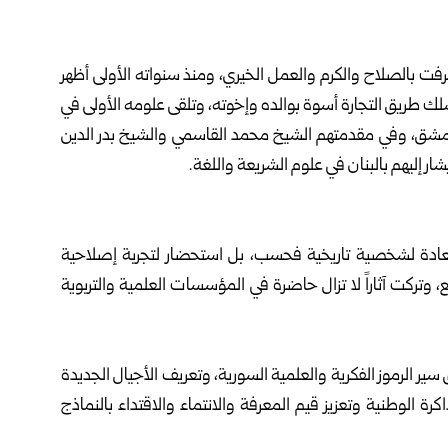
مشق عام 1877 لأسرة دمشقية عُرفت بالصلاح والكرم والعمل الخيري، ومنذ سنواته الأولى أظهر
سلك طريق التجارة أسوة بوالده وإخوته، وتلقى علومه الأولى في
ء دمشق، وفي مقدمتهم الشيخ محمد القاسمي والشيخ بدر الدين
شار إليهم بالبنان في علوم الشريعة واللغة.
عادة لشخصية تاريخية فحسب، بل استحضار لتجربة إصلاحية
تركت آثاراً لا تزال حاضرة في المؤسسات العلمية والتربوية
سير الرموز الفكرية والعلمية السورية، وتعريف الأجيال الجديدة
رة الوطنية وتعزيز قيم المعرفة والانتماء والاقتداء بالنماذج