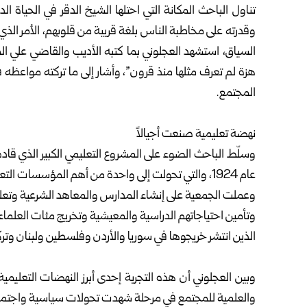
تناول الباحث المكانة التي احتلها الشيخ الدقر في الحياة 
وقدرته على مخاطبة الناس بلغة قريبة من قلوبهم، الأمر ا
السياق، استشهد العجلوني بما كتبه الأديب والقاضي علي ا
هزة لم تعرف مثلها منذ قرون”، وأشار إلى ما تركته مواعظه ف
المجتمع.
نهضة تعليمية صنعت أجيالاً
وسلّط الباحث الضوء على المشروع التعليمي الكبير الذي قاده 
عام 1924، والتي تحولت إلى واحدة من أهم المؤسسات التعليمية في بلاد الشام.
وعملت الجمعية على إنشاء المدارس والمعاهد الشرعية وتعليم 
وتأمين احتياجاتهم الدراسية والمعيشية وتخريج مئات العلماء
الذين انتشر خريجوها في سوريا والأردن وفلسطين ولبنان وتركي
وبين العجلوني أن هذه التجربة إحدى أبرز النهضات التعليمي
والعلمية للمجتمع في مرحلة شهدت تحولات سياسية واجتماع