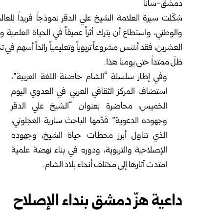
دمشق-سانا
شكّلت سيرة العلامة الشيخ علي الدقر نموذجاً فريداً للع
والوطني، واستطاع أن يترك أثراً عميقاً في الحياة العلمي
العشرين، فقد أسّس مشروعاً تربوياً وتعليمياً رائداً أسهم في 
ظلّ ممتداً حتى يومنا هذا.
وفي إطار سلسلة “الشام حاضنة اللغة العربية”،
استضاف المركز الثقافي العربي في العدوي اليوم
الخميس، محاضرة بعنوان “الشيخ علي الدقر
وجهوده الدعوية” قدّمها الباحث سارية العجلوني،
الذي تناول أبرز محطات حياة الشيخ، وجهوده
الإصلاحية والتربوية، ودوره في بناء نهضة علمية
امتدت آثارها إلى مختلف أنحاء بلاد الشام.
داعية هزّ دمشق بنداء الإصلاح