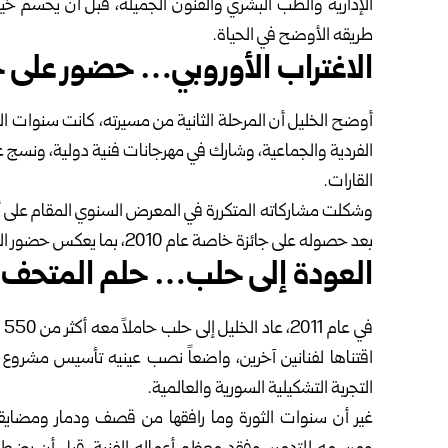
الإدارية والطب البشري والفنون الجميلة، قبل أن يحسم خيا
طريقه الأوضح في الحياة.
الاغتراب الأوروبي… حضور على خ
أوضح الخليل أن المرحلة الثانية من مسيرته، كانت سنوات ال
الفردية والجماعية، وشارك في مهرجانات فنية دولية، ونس
القارات.
وشكلت مشاركاته المتكررة في المعرض السنوي المقام على 
بعد حصوله على جائزة خاصة عام 2010، بما يعكس حضور الفن السوري في فضاءات تشكيلية أوروبية مرموقة.
العودة إلى حلب… حلم المتحف 
في
اقتناها لفنانين آخرين، واضعاً نصب عينيه تأسيس مشروع 
التجربة التشكيلية السورية والعالمية.
غير أن سنوات الثورة وما رافقها من قصف ودمار ومضايقا