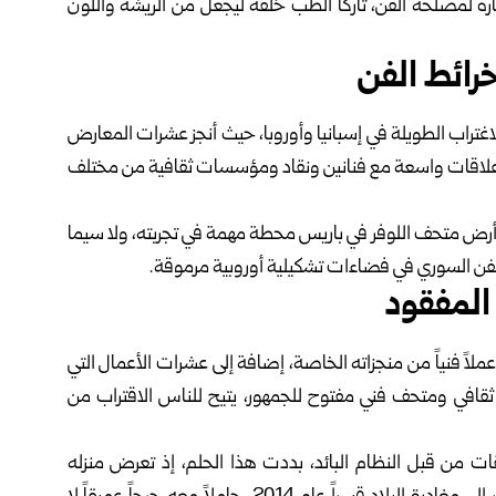
ره لمصلحة الفن، تاركاً الطب خلفه ليجعل من الريشة واللون
رائط الفن
اغتراب الطويلة في إسبانيا وأوروبا، حيث أنجز عشرات المعارض
ج علاقات واسعة مع فنانين ونقاد ومؤسسات ثقافية من مختلف
أرض متحف اللوفر في باريس محطة مهمة في تجربته، ولا سيما
المفقود
 عام 2011، عاد الخليل إلى حلب حاملاً معه أكثر من 550 عملاً فنياً من منجزاته الخاصة، إضافة إلى عشرات الأعمال التي
ثقافي ومتحف فني مفتوح للجمهور، يتيح للناس الاقتراب من
ت من قبل النظام البائد، بددت هذا الحلم، إذ تعرض منزله