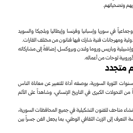
ربهم وتضحياتهم.
ز الفنان أكثر من 140 معرضاً فردياً وجماعياً في سوريا وإسبانيا وفرنسا وإيطاليا وبلجيكا والسويد
لية ومهرجانات فنية شارك فيها فنانون من مختلف القارات.
وإشبيلية وباريس وروما ولندن وبروكسل، إضافةً إلى مشاركاته
أوروبية لوحات من أعماله.
 متجدد
 سنوات الثورة السورية، بوصفه أداة للتعبير عن معاناة الناس
ً من التحولات الكبرى في التاريخ الإنساني، وشاهداً على الألم
وإنشاء متاحف للفنون التشكيلية في جميع المحافظات السورية،
 التعرف إلى الإرث الثقافي الوطني، بما يجعل الفن جسراً بين