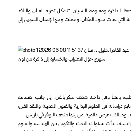
فظ الذاكرة ومقاومة النسيان، تتشكل تجربة الفنان والناقد
سورية التي عبرت حدود المكان، وحملت وجع الإنسان السوري إلى
لب
، ونشأ وفي داخله شغف مبكر بالفن، إلى جانب اهتمامه
لمية، قبل أن يغادر إلى إسبانيا عام 1970، حيث تابع دراساته في العلوم الإدارية والفنون الجميلة والنقد الفني،
تاحف وصالات عرض عالمية، من بينها متحف اللوفر في باريس.
ل رئيسية، بدأت بسنوات البحث والتكوين بين الهندسة والعلوم