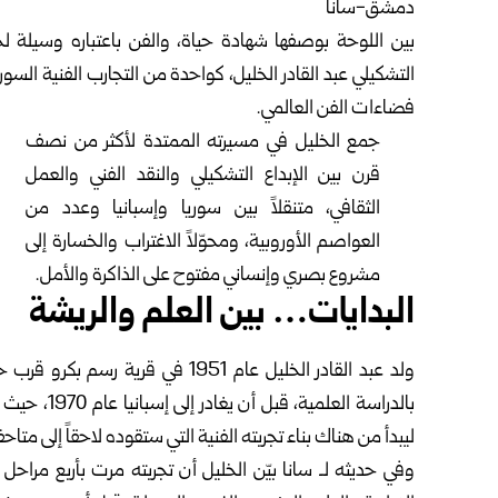
دمشق-سانا
بين اللوحة بوصفها شهادة حياة، والفن باعتباره وسيلة لح
التشكيلي عبد القادر الخليل، كواحدة من التجارب الفنية ال
فضاءات الفن العالمي.
جمع الخليل في مسيرته الممتدة لأكثر من نصف
قرن بين الإبداع التشكيلي والنقد الفني والعمل
الثقافي، متنقلاً بين سوريا وإسبانيا وعدد من
العواصم الأوروبية، ومحوّلاً الاغتراب والخسارة إلى
مشروع بصري وإنساني مفتوح على الذاكرة والأمل.
البدايات… بين العلم والريشة
ولد عبد القادر الخليل عام 1951 في قرية رسم بكرو قرب
ح
بالدراسة الع
ليبدأ من هناك بناء تجربته الفنية التي ستقوده لاحقاً إلى م
وفي حديثه لـ سانا بيّن الخليل أن تجربته مرت بأربع مراح