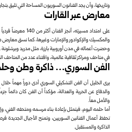
وتاريخها، وأن يجد الفنانون السوريون المساحة التي تليق بتجا
معارض عبر القارات
على امتداد مسيرته، أنج
والمكسيك والإكوادور والإمارات وغيرها، كما نسق معارض دو
وحضرت أعماله في مدن أوروبية بارزة، مثل مدريد وبرشلونة 
في متاحف ومراكز ثقافية عالمية، واقتناء عدد من المتاحف ال
الفن السوري… ذاكرة وطن وحلم
يرى الخليل أن الفن التشكيلي السوري أدى دوراً مهماً خلال
والدفاع عن الحرية والعدالة، مؤكداً أن الفن كان دائماً جزءا
والأمل معاً.
أما حلمه اليوم، فيتمثل بإعادة بناء مرسمه ومتحفه الفني، 
تحفظ أعمال الفنانين السوريين، وتمنح الأجيال الجديدة فرصة
الذاكرة والمستقبل.