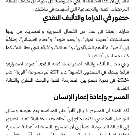
لافتاً إلى أن هذا الاختلاف لا يلغي خصوصية كل تجربة، بل يكشف طبيعة
المرجعيات الفنية والاجتماعية التي أسهمت في تشكيلها.
حضور في الدراما والتأليف النقدي
شارك المنلا في عدد من الأعمال السورية والمصرية، من بينها
مسلسلات “حديث المرايا”، و”بقعة ضوء”، و”حمام القيشاني”، إضافةً
إلى “ناصر”، و”أدهم الشرقاوي”، و”العراف”، و”فرقة ناجي عطا الله”، كما
كتب مسلسل “فتافيت”.
وفي مجال التأليف والنقد، أصدر المنلا كتابه النقدي “هبوط اضطراري:
قراءة بيضاء في الصندوق الأسود” عام 2011، ثم مسرحية “الورثة” عام
2024، في تجربة تجمع بين الممارسة الفنية والبحث النظري والكتابة
النقدية.
المسرح وإعادة إعمار الإنسان
أكد المنلا أن المسرح لا يزال قادراً على المنافسة رغم هيمنة وسائل
التواصل الاجتماعي، لكنه يحتاج إلى “حالة جذب حقيقية” تعيد الجمهور
إلى الصالة المسرحية، لافتاً إلى أن المسرح بالنسبة له “عملية مستمرة