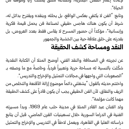
لإعادة إعمار النفس البشرية، وصناعة متلقّ يمتلك رأياً وموقفاً من
الحياة”.
وتابع: “الفن لا يكتفي بعكس الواقع، بل يحلله وينقده ويقترح بدائل له،
شرط أن يكون هناك هاجس حقيقي لصناعة فن يحمل قيمة فكرية
وإنسانية”، مؤكداً أن حضور المسرح لا يقاس فقط بعدد العروض، بل
بقدرته على خلق علاقة حية بين الخشبة والجمهور.
النقد ومساحة كشف الحقيقة
عن تجربته في الصحافة والنقد الفني، أوضح المنلا أن الكتابة النقدية
شكّلت بالنسبة له مساحة حرية وتعبيراً فردياً، وخاصةً مع ما وصفه بـ
“الصعوبات التي واجهها في مجالات التمثيل والإخراج والتدريس”.
واختتم حديثه بالقول: “يشغلني دائماً موضوع إزالة الأقنعة والتخلص من
الزيف والنفاق، لأن الفن الحقيقي يجب أن يكون قادراً على كشف الحقيقة
مهما كانت مؤلمة”.
ولد الفنان عبد القادر المنلا في مدينة حلب عام 1969، وبدأ مسيرته
الفنية في الدراما السورية خلال تسعينيات القرن الماضي، قبل أن يتابع
دراساته العليا في القاهرة، ويعمل لاحقاً في التدريس والإخراج والتمثيل