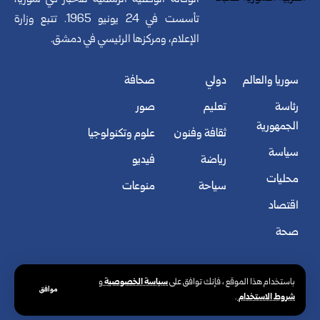
الوكالة الوطنية الرسمية للأخبار في سوريا،
تأسست في 24 يونيو 1965. تتبع وزارة
الإعلام، ومركزها الرئيسي في دمشق.
سوريا والعالم
دولي
صحافة
رئاسة
تعليم
صور
الجمهورية
ثقافة وفنون
علوم وتكنولوجيا
سياسة
رياضة
فيديو
محليات
سياحة
منوعات
اقتصاد
صحة
سياسة الخصوصية
باستخدام هذا الموقع ، فإنك توافق على
و
موافق
شروط الاستخدام
.
© الوكالة العربية السورية للأنباء. كافة الحقوق محفوظة.