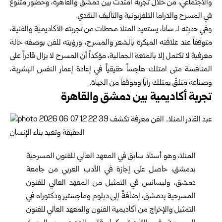
والاجتماعي، من خلال تجربة امتدت بين دمشق والقاهرة، وحضور متنوع
في المسرح والدراما التلفزيونية والتأليف النقدي.
وفي حديثه لـ سانا، يستعيد المنلا محطات من تجربته الأكاديمية والفنية،
متوقفاً عند علاقته المبكرة بالشعر والمسرح، ورؤيته للفن بوصفه حالة
معرفية لا تكتمل إلا بالمتعة الجمالية، مؤكداً أن المسرح لا يزال قادراً على
المنافسة متى امتلك هاجساً حقيقياً في إعادة إعمار النفس البشرية،
وصناعة متلقّ يمتلك رأياً وموقفاً من الحياة.
تجربة أكاديمية بين دمشق والقاهرة
المنلا، وهو أستاذ سابق في المعهد العالي للفنون المسرحية
بدمشق، حاصل على إجازة في الأدب العربي من جامعة
دمشق، وليسانس في التمثيل من المعهد العالي للفنون
المسرحية بدمشق، إضافةً إلى دبلوم وماجستير ودكتوراه في
التمثيل والإخراج من أكاديمية الفنون والمعهد العالي للفنون