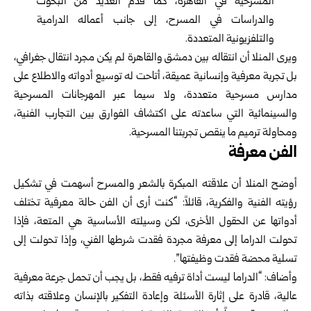
المسرحية في القاهرة، كما قدّم العديد من البحوث
والدراسات في المسرح، إلى جانب أعماله الدرامية
والتلفزيونية المتعددة.
ويرى المنلا أن انتقاله بين دمشق والقاهرة لم يكن مجرد انتقال جغرافي،
بل تجربة معرفية وإنسانية عميقة، أتاحت له توسيع أدواته والاطلاع على
مدارس مسرحية متعددة، ولا سيما عبر المهرجانات المسرحية
والسينمائية التي ساعدته على اكتشاف الفوارق بين التجارب الفنية،
ومحاولة ترميم ما ينقص تجربتنا المسرحية.
الفن معرفة
أوضح المنلا أن علاقته المبكرة بالشعر والمسرح أسهمت في تشكيل
رؤيته الفنية والفكرية، قائلاً: “كنت أرى أن الفن حالة معرفية تختلف
أدواتها عن الحقول الأخرى، لكن وسيلته الأساسية هي المتعة، فإذا
تحولت الدراما إلى معرفة مجردة فقدت شرطها الفني، وإذا تحولت إلى
تسلية محضة فقدت وظيفتها”.
وأضاف: “الدراما ليست أداة ترفيه فقط، بل يجب أن تحمل جرعة معرفية
عالية، قادرة على إثارة الأسئلة وإعادة التفكير بالإنسان وعلاقته بذاته