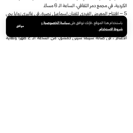
الكردية، في مجمع دمر الثقافي، الساعة الـ 6 مساءً.
5 – افتتاح المعرض الفردي للفنان إسماعيل نصرة، في غاليري زوايا بحي
القصاع، الساعة الـ 7 مساءً.
سياسة الخصوصية
باستخدام هذا الموقع ، فإنك توافق على
و
موافق
شروط الاستخدام
6 – عرض أفلام “الكلام على إيه، الشيطان يرتدي برادا 2، محققو
.
الأغنام”، في صالة سينما سيتي دمشق، من الساعة الـ 2 ظهراً ولغاية
الساعة الـ 10:15 مساءً.
ريف دمشق:
محاضرة بعنوان: “ثقافة التطوع.. كيف نبني مجتمعاً متماسكاً في الأزمات”
يقدمها المهندس مروان كاتبة، في صالة الجدي بجيرود، الساعة الـ 1
ظهراً.
حمص:
أصبوحة شعرية يشارك فيها اثنا عشر شاعراً وشاعرة، في المركز الثقافي
بمرمريتا، الساعة الـ 11.30 صباحاً.
إدلب: