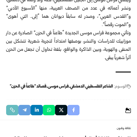
وينتمي فراس موسى إلى الجليل الفلسطيني، لكنه وُلد ونشأ في دمشق،
ونشر أعماله في عدد من الصحف العربية، منها “الأسبوع الأدبي”
و”القدس العربي”، وصدر له سابقاً ديوانان هما “إلى.. التي أهوى”
و”الموت رقصاً”.
وتأتي مجموعة فراس موسى الجديدة “طاعناً في الحزن” الصادرة عن دار
موزاييك للدراسات والنشر، بوصفها امتداداً لتجربة شعرية تتشكل بين
المنفى والهوية، وبين الذاكرة والواقع، بلغة تحاول أن تجعل من الحزن
أثراً شعرياً يبقى.
الوسوم:
الشاعر الفلسطيني الدمشقي
فراس موسى
قصائد "طاعناً في الحزن"
ثقافة وفنون