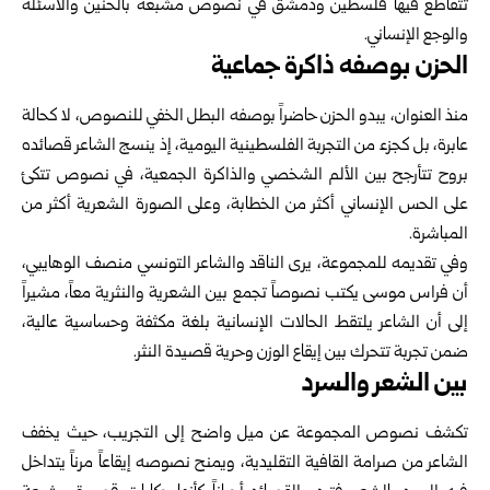
تتقاطع فيها فلسطين و
دمشق
في نصوص مشبعة بالحنين والأسئلة
والوجع الإنساني.
الحزن بوصفه ذاكرة جماعية
منذ العنوان، يبدو الحزن حاضراً بوصفه البطل الخفي للنصوص، لا كحالة
عابرة، بل كجزء من التجربة الفلسطينية اليومية، إذ ينسج الشاعر قصائده
بروح تتأرجح بين الألم الشخصي والذاكرة الجمعية، في نصوص تتكئ
على الحس الإنساني أكثر من الخطابة، وعلى الصورة الشعرية أكثر من
المباشرة.
وفي تقديمه للمجموعة، يرى الناقد والشاعر التونسي منصف الوهايبي،
أن فراس موسى يكتب نصوصاً تجمع بين الشعرية والنثرية معاً، مشيراً
إلى أن الشاعر يلتقط الحالات الإنسانية بلغة مكثفة وحساسية عالية،
ضمن تجربة تتحرك بين إيقاع الوزن وحرية قصيدة النثر.
بين الشعر والسرد
تكشف نصوص المجموعة عن ميل واضح إلى التجريب، حيث يخفف
الشاعر من صرامة القافية التقليدية، ويمنح نصوصه إيقاعاً مرناً يتداخل