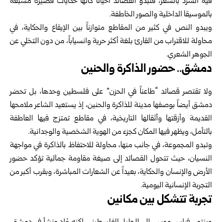
فيه السرد بالشعر، فتبدو القصائد أحياناً كأنها حكايات قصيرة مشبعة
بالموسيقا الداخلية والصور الخاطفة.
ويبدو النص في كثير من المقاطع متوازناً بين الإيقاع والحكاية، في
محاولة للاقتراب من القارئ بلغة أكثر حرية وانسياباً، من دون التخلي عن
الجوهر الشعري.
دمشق.. حضور الذاكرة والحنين
ولا تقتصر قصائد “طاعناً في الحزن” على فلسطين وحدها، بل تحضر
دمشق أيضاً بوصفها مدينة للذاكرة والحنين، إذ يستعيد الشاعر ملامحها
القديمة وأزقتها وأثقالها التاريخية، في مقاطع تمتزج فيها العاطفة
بالتأمل، ويظهر فيها المكان كجزء من الهوية الشخصية والوجدانية.
وتبدو المجموعة، في جانب منها، محاولة للاحتفاظ بالذاكرة في مواجهة
النسيان، حيث تتحول القصائد إلى صيغة مقاومة جمالية تؤكد حضور
الأرض والإنسان والحكاية، بعيداً عن الشعارات المباشرة، وبقرب أكبر من
التجربة الإنسانية اليومية.
تجربة تتشكل بين مكانين