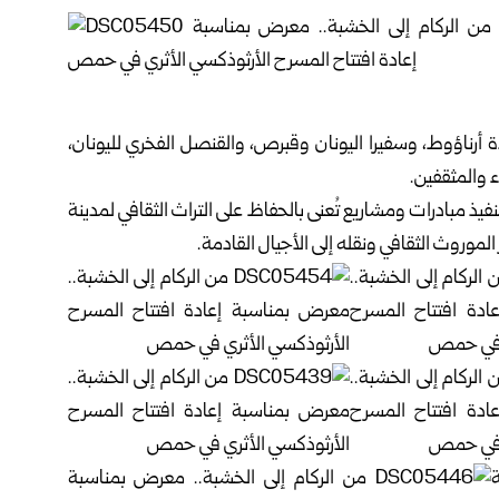
أرناؤوط، وسفيرا اليونان وقبرص، والقنصل الفخري لليونان،
والمثقفين.
نا” التي انطلقت عام 2021، تعمل على تنفيذ مبادرات ومشاريع تُعنى بالحفاظ على التراث الثقافي لمدينة
موروث الثقافي ونقله إلى الأجيال القادمة.