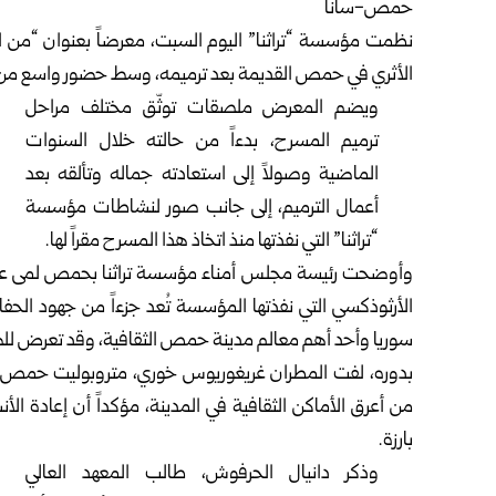
حمص-سانا
نظمت مؤسسة “تراثنا” اليوم السبت، معرضاً بعنوان “من ال
الأثري في حمص القديمة بعد ترميمه، وسط حضور واسع م
ويضم المعرض ملصقات توثّق مختلف مراحل
ترميم المسرح، بدءاً من حالته خلال السنوات
الماضية وصولاً إلى استعادته جماله وتألقه بعد
أعمال الترميم، إلى جانب صور لنشاطات مؤسسة
“تراثنا” التي نفذتها منذ اتخاذ هذا المسرح مقراً لها.
وأوضحت رئيسة مجلس أمناء مؤسسة تراثنا بحمص لمى عبود،
الأرثوذكسي التي نفذتها المؤسسة تُعد جزءاً من جهود الحفا
سوريا وأحد أهم معالم مدينة حمص الثقافية، وقد تعرض للضر
بدوره، لفت المطران غريغوريوس خوري، متروبوليت حمص وت
من أعرق الأماكن الثقافية في المدينة، مؤكداً أن إعادة الأ
بارزة.
وذكر دانيال الحرفوش، طالب المعهد العالي