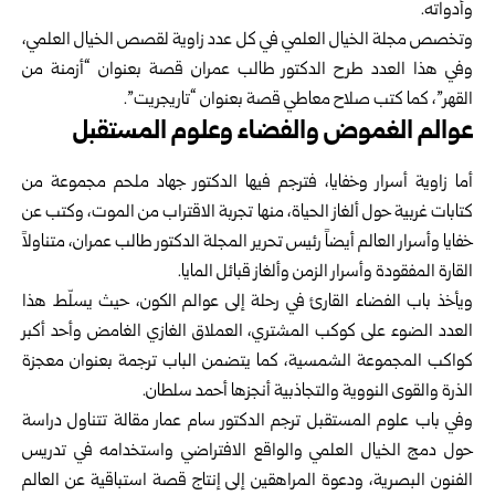
وأدواته.
وتخصص مجلة الخيال العلمي في كل عدد زاوية لقصص الخيال العلمي،
وفي هذا العدد طرح الدكتور طالب عمران قصة بعنوان “أزمنة من
القهر”، كما كتب صلاح معاطي قصة بعنوان “تاريجريت”.
عوالم الغموض والفضاء وعلوم المستقبل
أما زاوية أسرار وخفايا، فترجم فيها الدكتور جهاد ملحم مجموعة من
كتابات غربية حول ألغاز الحياة، منها تجربة الاقتراب من الموت، وكتب عن
خفايا وأسرار العالم أيضاً رئيس تحرير المجلة الدكتور طالب عمران، متناولاً
القارة المفقودة وأسرار الزمن وألغاز قبائل المايا.
ويأخذ باب الفضاء القارئ في رحلة إلى عوالم الكون، حيث يسلّط هذا
العدد الضوء على كوكب المشتري، العملاق الغازي الغامض وأحد أكبر
كواكب المجموعة الشمسية، كما يتضمن الباب ترجمة بعنوان معجزة
الذرة والقوى النووية والتجاذبية أنجزها أحمد سلطان.
وفي باب علوم المستقبل ترجم الدكتور سام عمار مقالة تتناول دراسة
حول دمج الخيال العلمي والواقع الافتراضي واستخدامه في تدريس
الفنون البصرية، ودعوة المراهقين إلى إنتاج قصة استباقية عن العالم