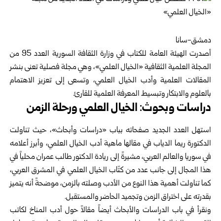
دمشق-سانا
أصدرت الهيئة العامة للكتاب في
وزارة الثقافة السورية
العدد 95 من
المجلة العلمية الثقافية «الخيال العلمي»، وهي مجلة فصلية تعنى بنشر
المقالات العلمية وأدب الخيال العلمي، وتسعى إلى تعزيز الاهتمام
بالعلوم والابتكار وتبسيط المعرفة العلمية للقارئ.
دراسات وبحوث: الخيال العلمي ورحلة الزمن
استهل العدد الجديد صفحاته بباب «دراسات وأبحاث»، حيث تناولت
الدكتورة ريما الدياب في مقالها ماهية أدب الخيال العلمي، وأبرز أعلامه
في سوريا والعالم العربي، مشيرةً إلى ريادة الدكتور طالب عمران محلياً في
هذا المجال إلى جانب عدد من كتّاب الخيال العلمي في المشرق العربي،
كما تناولت أهمية هذا النوع من الأدب وصلته بالزمن، موضحةً أنه يتميز
بقدرته على اختراق الزمن وتجميد الحاضر والمستقبل.
ونقرأ في باب الدراسات والأبحاث أيضاً مقالاً حول أدب المناخ لكاتب