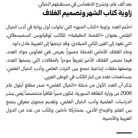
بعد ألف عام، وتشرح الانغماس في مستقبلهم الخيالي.
زاوية كتاب الشهر وتصميم الغلاف
اختُتم العدد بزاوية «كتاب الشهر» التي تناولت أول رواية في أدب الخيال
العلمي بعنوان «القصة الحقيقية» للكاتب لوقيانوس السميسطائي،
التي تعود إلى القرن الثاني الميلادي، وقد ترجمها إلى العربية عادل داود.
وجاء الغلاف الأمامي للمجلة مصوراً بعرض فني لعناوين مواد العدد،
فيما تضمن الغلاف الأخير تعريفاً موجزاً بالمقالات التي يضمها العدد،
بوصفها ملفات إبداعية تجمع بين التراث العلمي وأدب الخيال العلمي،
بمساهمات لعدد من كبار الكتّاب في الوطن العربي.
يُذكر أن العدد الأول من مجلة «الخيال العلمي» صدر مطلع أيلول عام
2008 عن وزارة الثقافة السورية، لتكون منبراً ثقافياً متخصصاً يُعنى بنشر
الدراسات العلمية وأدب الخيال العلمي، وتقديم محتوى معرفي يجمع
بين العلم والإبداع الأدبي، بمشاركة باحثين وكتّاب من عدد من الدول
العربية والأجنبية.