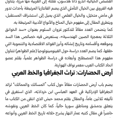
القصص الخيالية أندرو دانا هدسون، نقلته إلى العربية مها مرزة، يتناول
فيه الفروق بين الخيال التأملي الذي يضم الفانتازيا المرتبطة بأحداث تدور
في ماضٍ متخيّل، والخيال العلمي الذي يميل إلى استشراف المستقبل،
ويتطرق المقال إلى مفهوم خيال المناخ والأنواع الأدبية المرتبطة به.
كما يتضمن العدد مقالاً للدكتور غزوان السلوم بعنوان «سد الخوانق
الثلاثة بمعجزة الصين الهندسية»، يستعرض فيه خصائص هذا السد
وموقعه وأقسامه وتاريخ إنشائه وأبرز الفوائد الاقتصادية والتنموية التي
حققها، كما يضم العدد دراسة حول الفينومينولوجيا (علم الظواهر) تتناول
مفهوم هذا المصطلح وأبعاده في دراسة الظواهر علمياً، بقلم عضو
اتحاد الكتاب العرب معمر نواف الهوارنة.
أرض الحضارات: تراث الجغرافيا والخط العربي
يضم باب أرض الحضارات مقالاً حول كتاب “المسالك والممالك” لرائد
الجغرافيا الإدراكية في العهد العباسي ابن خرداذبّه، الذي استغرق في
تأليفه ثلاثين عاماً، والمقال بقلم محمد حبش الذي انتقى من الكتاب ما
يتعلق بدمشق ومناطق سوريا حالياً، كما كان الخط العربي ونقوشه
حاضراً في مقال كتبه عمار النهار يشرح خلاله تاريخ الخط العربي وأنواعه