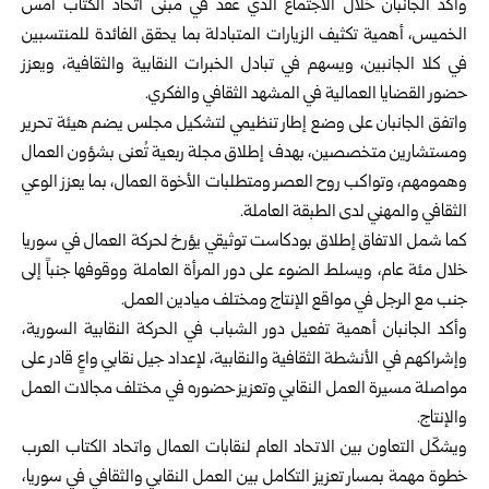
وأكد الجانبان خلال الاجتماع الذي عقد في مبنى اتحاد الكتاب أمس
الخميس، أهمية تكثيف الزيارات المتبادلة بما يحقق الفائدة للمنتسبين
في كلا الجانبين، ويسهم في تبادل الخبرات النقابية والثقافية، ويعزز
حضور القضايا العمالية في المشهد الثقافي والفكري.
واتفق الجانبان على وضع إطار تنظيمي لتشكيل مجلس يضم هيئة تحرير
ومستشارين متخصصين، بهدف إطلاق مجلة ربعية تُعنى بشؤون العمال
وهمومهم، وتواكب روح العصر ومتطلبات الأخوة العمال، بما يعزز الوعي
الثقافي والمهني لدى الطبقة العاملة.
كما شمل الاتفاق إطلاق بودكاست توثيقي يؤرخ لحركة العمال في سوريا
خلال مئة عام، ويسلط الضوء على دور المرأة العاملة ووقوفها جنباً إلى
جنب مع الرجل في مواقع الإنتاج ومختلف ميادين العمل.
وأكد الجانبان أهمية تفعيل دور الشباب في الحركة النقابية السورية،
وإشراكهم في الأنشطة الثقافية والنقابية، لإعداد جيل نقابي واعٍ قادر على
مواصلة مسيرة العمل النقابي وتعزيز حضوره في مختلف مجالات العمل
والإنتاج.
ويشكّل التعاون بين الاتحاد العام لنقابات العمال واتحاد الكتاب العرب
خطوة مهمة بمسار تعزيز التكامل بين العمل النقابي والثقافي في سوريا،