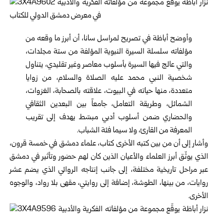
وأوضح أباظة في تصريح لمراسل سانا، أن أبرز ما وقعه من
مؤلفاته سلسلة السيرة النبوية المؤلفة من ستة مجلدات،
والتي عالج فيها السيرة بأسلوب معاصر وغير تقليدي، يتناول
شخصية النبي محمد عليه الصلاة والسلام، من زوايا
متعددة، منها حياته في البيوت، علاقته بالصحابة، الغزوات،
الشمائل، وطريقة التعامل، جامعاً بين البعدين الثقافي
والحضاري ضمن أسلوب أدبي مبسّط يهدف إلى تقريب
المعرفة من القارئ، ولا سيما فئة الشباب.
وأشار إلى أن من بين كتبه الأخرى كتاب، علماء دمشق في خمسة قرون،
الذي يوثّق أبرز العلماء والأعيان الذين كان لهم حضور وتأثير في دمشق
عبر مراحل تاريخية مختلفة، إلى جانب إنتاجه الروائي الذي يضم عشر
روايات، من بينها، الطوشة، إضافة إلى روايتي، مقهى بلا رواد، والوجوه
الأخرى.