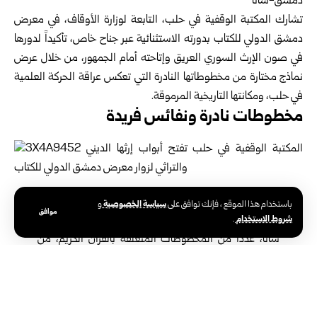
دمشق-سانا
تشارك المكتبة الوقفية في
حلب
، التابعة لوزارة الأوقاف، في معرض
دمشق الدولي للكتاب بدورته الاستثنائية عبر جناح خاص، تأكيداً لدورها
في صون الإرث السوري العريق وإتاحته أمام الجمهور، من خلال عرض
نماذج مختارة من مخطوطاتها النادرة التي تعكس عراقة الحركة العلمية
في حلب، ومكانتها التاريخية المرموقة.
مخطوطات نادرة ونفائس فريدة
تضم المجموعة المعروضة في المكتبة، وفق تصريح مدير
سياسة الخصوصية
باستخدام هذا الموقع ، فإنك توافق على
و
موافق
شروط الاستخدام
المكتبة الوقفية في حلب الدكتور محمود المصري لمراسل
.
سانا، عدداً من المخطوطات المتعلقة بالقرآن الكريم، من
أبرزها مخطوطات تعود إلى العصر المملوكي، وهي أكبر
مصحف في مدينة حلب، وهو مُذهب ومكتوب بخط
الريحان، إضافة لمصحف آخر مكتوب بالخط الكوفي المطوّر،
يعود للقرن الخامس الهجري، ويُعد أقدم مخطوطة مشاركة