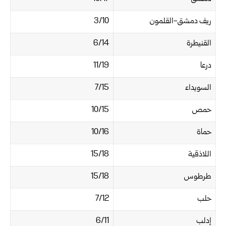
ريف دمشق-القلمون
3/10
القنيطرة
6/14
درعا
11/19
السويداء
7/15
حمص
10/15
حماة
10/16
اللاذقية
15/18
طرطوس
15/18
حلب
7/12
إدلب
6/11