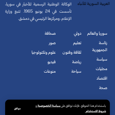
الوكالة الوطنية الرسمية للأخبار في سوريا،
تأسست في 24 يونيو 1965. تتبع وزارة
الإعلام، ومركزها الرئيسي في دمشق.
سوريا والعالم
دولي
صحافة
رئاسة
تعليم
صور
الجمهورية
ثقافة وفنون
علوم وتكنولوجيا
سياسة
رياضة
فيديو
محليات
سياحة
منوعات
اقتصاد
صحة
سياسة الخصوصية
باستخدام هذا الموقع ، فإنك توافق على
و
موافق
شروط الاستخدام
.
© الوكالة العربية السورية للأنباء. كافة الحقوق محفوظة.