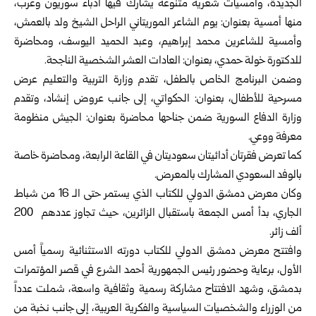
الجديدة، وأمسيات شعرية متنوعة يشارك فيها أدباء سوريون وعرب،
منها أمسية بعنوان: يوم الشاعر الموريتاني الراحل الشيخ ولد بالعمش،
وأمسية للشاعرين محمد إبراهيم، وعبد الحميد اليوسف، ومحاضرة
للدكتورة خولة حمدي، بعنوان: العادات العشر الشخصية الناجحة.
وضمن البرنامج الخاص بالطفل، تقدم وزارة التربية والتعليم عرض
مسرحية للأطفال، بعنوان: الحكواتي، إلى جانب عروض إنشاد، وتقدم
وزارة الدفاع السورية ضمن جناحها محاضرة بعنوان: الجيش منظومة
معرفة ووعي.
كما تعرض فقرتان أدائيتان سعوديتان في القاعة الرابعة، ومحاضرة خاصة
بالوفد السعودي المشارك بالمعرض.
وكان معرض دمشق الدولي للكتاب الذي يستمر حتى الـ 16 من شباط
الجاري، بدأ أمس الجمعة باستقبال الزائرين، حيث تجاوز عددهم 200
ألف زائر.
وافتتح معرض دمشق الدولي للكتاب دورته الاستثنائية رسمياً أمس
الأول، برعاية وحضور رئيس الجمهورية أحمد الشرع في قصر المؤتمرات
بدمشق، وشهد الافتتاح مشاركة رسمية وثقافية واسعة، شملت عدداً
من الوزراء والشخصيات السياسية والفكرية العربية، إلى جانب نخبة من