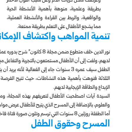
وعرضت شكل كريات الدم وعن سبب اللون الأحمر
بطريقة وعلمية، منوهة بأهمية الأنشطة الحية
والواقعية، والربط بين القراءة والأنشطة العملية،
مما يشجع الأطفال على التعلم بطريقة ممتعة.
تنمية المواهب واكتشاف الإمكان
نور الدين خلف متطوع ضمن مجلة 8
لديهم، ولفت إلى أن الأطفال مستمتعون بالتجربة والتفاعل مع
الطفل سيف عمره 3 سنوات جاء إلى الفعالية لأن
الثلاثة فنوهت بأهمية هذه النشاطات، حيث تتيح الفرصة لل
الإبداع والطاقة الإيجابية لديهم.
السيدة آيات اصطحبت الأطفال لتعريفهم بهذه المجلة، ومما
والعلوم، بالإضافة إلى المسرح الذي يتيح للأطفال عرض مواهب
أما الطفلة روزلين 8 سنوات التي ترسم وتلون صورة فتاة فاختارت اللون الأصفر لتلون به شعرها حتى تشبهها كما أشارت.
المسرح وحقوق الطفل