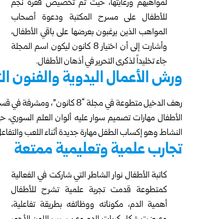
لمواهبهم ورعايتها، حيث تم تخصيص فقرة نجم
للأطفال على مسرح المكتبة ودعوة أصحاب
المواهب الذين يرغبون بعرضها على باقي الأطفال،
وأشارت إلى أن اختيار 8 كانون ليكون اسم المجلة
جاء تخليداً لذكرى التحرير في أذهان الأطفال.
ورش الأعمال اليدوية والفنون الت
رهف الدخيل متطوعة في مجلة “8 كان
الأطفال مهارات تصميم سوار عليه ألوان العلم السوري، 
النشاط وهو إكساب الطفل مهارة جديدة أثناء اللعب والتفاعل
تجارب علمية وتعليمية ممتعة
كاتبة الأطفال نوار الشاطر التي شاركت في الفعالية
كمتطوعة قدمت تجربة علمية تشرح للأطفال
أهمية الدم، مكوناته ووظائفه بطريقة تفاعلية،