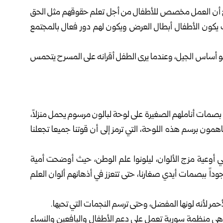
 أن العمل مخصص للأطفال من أجل تعلم حقوقهم مثل الحق
حيث يكون الأطفال أبطال العرض ويكون لهم دور فعال بالمجتمع
و أساس الجيل، وعندما يرى الطفل أقرانه على المسرح يتحمس
صمات أناملهم الصغيرة على لوحة لبالون مرسوم يحمل منزلاً،
مون برسم هذه اللوحة، التي ترمز إلى أن قوتنا جميعا تجعلنا
أوعية مزج الألوان، ليلونوا علم الوطن، حيث أوضحت أمية
داً ببصمات أيدي صغارنا، حتى تتعزز في أذهانهم ألوان العلم
 هي منظمة سورية تعمل على دعم الأطفال واليافعين والنساء