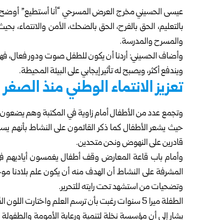
عيسى الحسيني مخرج العرض المسرحي “أنا أستطيع” أوضح
بالتعليم، الحق بالفرح، الحق بالضحك، الأمن والانتماء، ب
والمسرح والمدرسة.
وأضاف الحسيني: أردنا أن يكون للطفل صوت ودور فعال، فه
ويندفع أكثر، ويصبح له تأثير إيجابي على البيئة المحيطة.
تعزيز الانتماء الوطني منذ الصغر
وتجمع عدد من الأطفال أمام زاوية في المكتبة وهم يضعون ب
حيث يشعر الأطفال كما ذكر القائمون على النشاط بأنهم يساه
قادرين على النهوض ونحن متحدين.
وأمام باب قاعة المعارض وقف أطفال يغمسون أياديهم في 
المشرفة على النشاط أن الهدف منه أن يكون علم بلادنا موجو
وتضحيات من استشهد تحت رايته للتحرير.
الطفلة ميرا 5 سنوات رغبت بأن ترسم العلم واختارت اللون الأحمر لأنه لونها المفضل، وحتى ترسم النجمات التي تحبها.
يشار إلى أن مؤسسة نخلة لتنمية ورعاية الأمومة والطفولة