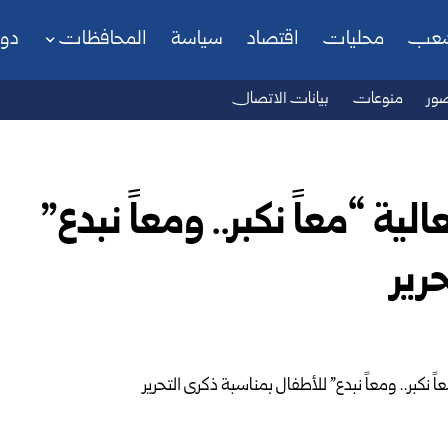
شعب
محليات
اقتصاد
سياسة
المحافظات
دو
ور
منوعات
بيانات الاتصال
ة “معاً نكبر.. ومعاً نبدع”
رير