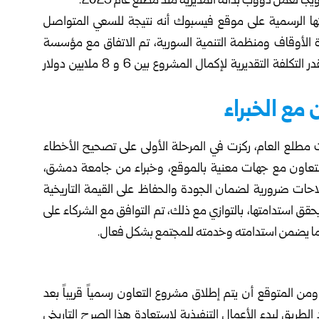
اً لعمل دؤوب بدأته المديرية منذ مطلع عام 2025.
ها الرسمية على موقع فيسبوك أنه نتيجة للسعي المتواصل
زارة الأوقاف ومنظمة التنمية السورية، تم الاتفاق مع مؤسسة
“تيكا” التركية لتبني مشروع إكمال التكية السليمانية حيث تقدر التكلفة التقديرية لإكمال المشروع بين 6 و 8 ملايين دولار
مع الخبراء
أت مطلع العام، ركزت في المرحلة الأولى على تصحيح الأخطاء
بالتعاون مع جهات معنية بالموقع، وخبراء من جامعة دمشق،
احات ضرورية لضمان الجودة والحفاظ على القيمة التاريخية
يحقق استدامتها، بالتوازي مع ذلك، تم التوافق مع الشركاء على
، بما يضمن استدامته وخدمته للمجتمع بشكل فعال.
من المتوقع أن يتم إطلاق مشروع التعاون رسمياً قريباً بعد
لطريق لبدء الأعمال التنفيذية لاستعادة هذا الصرح التاريخي