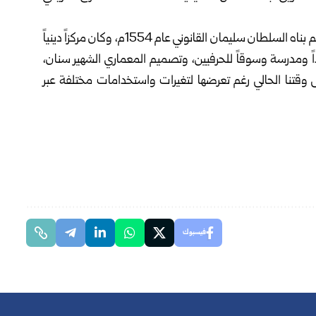
التكية السليمانية في دمشق هي مجمع معماري عثماني ضخم بناه السلطان سليمان القانوني عام 1554م، وكان مركزاً دينياً
داً ومدرسة وسوقاً للحرفيين، وتصميم المعماري الشهير سنان،
ى وقتنا الحالي رغم تعرضها لتغيرات واستخدامات مختلفة عبر
فيسبوك