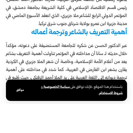
رئيس قسم الاقتصاد الإسلامي في كلية الشريعة بجامعة دمشق، في
المؤتمر الدولي الرابع للشاعر ملا جزيري، الذي انعقد الأسبوع الماضي في
مدينة جزيرة ابن عمرو بولاية شرناق جنوب شرق تركيا.
أهمية التعريف بالشاعر وترجمة أعماله
عبر الدكتور الحسن عن شكره للجامعة المستضيفة على دعوته، مؤكداً
خلال حديثه لـ سانا أن مداخلته في المؤتمر تناولت أهمية التعريف بشاعر
يعد من أعلام الأمة الإسلامية، وخاصة أن شعر الملا جزيري في الكردية
يقارن بشعر ابن الفارض في العربية، كما شدد في مداخلته على أهمية
ترجمة ديوانه إلى اللغة العربية على يد الملا أحمد الزفنكي، حيث طُبع في
مجلدين بمدينة القامشلي منذ عقود، إضافة إلى وجود ترجمات أخرى له.
سياسة الخصوصية
باستخدام هذا الموقع ، فإنك توافق على
و
موافق
الترجمة الأهم والمخطوطة المنتظرة للنشر
شروط الاستخدام
.
الدكتور الحسن أشار في مداخلته إلى أن الترجمة الأهم إلى العربية برأيه
هي ترجمة وشرح الشيخ محمد أمين الفاروقي، والتي أسماها “منحة
المنان في شرح ألفاظ ورموز الديوان”، وهو شرح لا يزال مخطوطاً وينتظر
النشر، وقد ترجم الفاروقي الديوان إلى العربية مع الشرح، موضحاً المعاني