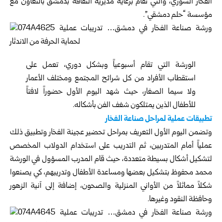
ال
فخار السوري
، والتي تقام برعاية
مديرية الثقافة بدمشق
بالتعاون مع
مؤسسة “حلم دمشقي”.
الورشة التي تقام أسبوعياً وبشكل دوري، تعمل على
استقطاب الأفراد من كل شرائح المجتمع ومختلف الأعمار
ولا سيما الصغار، حيث شهد اليوم الأول حضوراً لافتاً
للأطفال الذين يمتلكون شغف الفن بأشكاله.
تطبيقات عملية لمراحل صناعة الفخار
وتضمن اليوم الأول التعريف بمراحل تحضير عجينة الفخار وتطبيق ذلك
عملياً أمام المتدربين، ثم التدريب على استخدام الدولاب المخصص
لتشكيل أشكال بسيطة متعددة، حيث قام المدرب المسؤول في الورشة
محمد محفوظ بتشكيل بعضها ومساعدة الأطفال وتدريبهم، كي يصنعوا
شكلاً مماثلاً من الأواني المنزلية والصحون، إضافة إلى آنية الزهور
وحافظة النقود وغيرها.