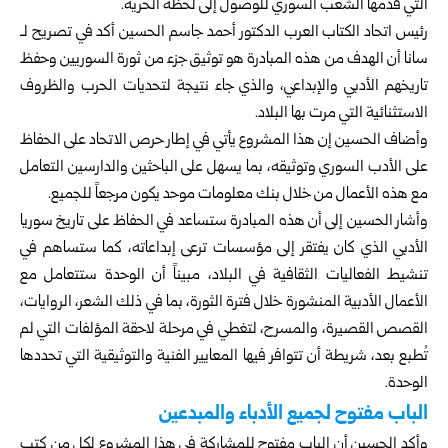
التي قدمها الشعب السوري للوصول إلى لحظة الحرية.
رئيس
اتحاد الكتاب العرب ا
لدكتور أحمد جاسم الحسين أكد في تصريح لـ
سانا أن الهدف من هذه المبادرة هو توثيق جزء من ثورة السوريين وحفظ
تاريخهم الأدبي والإبداعي، والذي جاء نتيجة لتحديات الحرب والظروف
الاستثنائية التي مرت بها البلاد.
وأضاف الحسين إن هذا المشروع يأتي في إطار حرص الاتحاد على الحفاظ
على الأدب السوري وتوثيقه، بما يسهل على الباحثين والدارسين التعامل
مع هذه الأعمال من خلال بنك معلومات موحد يكون مرجعاً للجميع.
وأشار الحسين إلى أن هذه المبادرة ستساعد في الحفاظ على تاريخ سوريا
الأدبي الذي كان يفتقر إلى مؤسسات ترعى إبداعاته، كما ستساهم في
تنشيط الفعاليات الثقافية في البلاد، مبيناً أن الوحدة ستتعامل مع
الأعمال الأدبية المنشورة خلال فترة الثورة، بما في ذلك الشعر، الروايات،
القصص القصيرة، والمسرح، لتغطي في مرحلة لاحقة المؤلفات التي لم
تُطبع بعد، شريطة أن تتوافر فيها المعايير الفنية والتوثيقية التي تحددها
الوحدة.
الباب مفتوح لجميع الأدباء والمبدعين
وأكد الحسين أن الباب مفتوح للمشاركة في هذا المشروع لكل من كتب