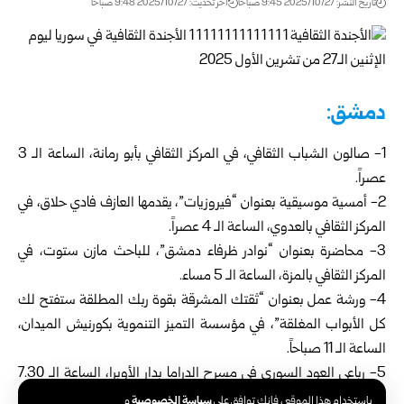
تاريخ النشر: 2025/10/27 9:45 صباحًا
اخر تحديث: 2025/10/27 9:48 صباحًا
دمشق:
1- صالون الشباب الثقافي، في المركز الثقافي بأبو رمانة، الساعة الـ 3
عصراً.
2- أمسية موسيقية بعنوان “فيروزيات”، يقدمها العازف فادي حلاق، في
المركز الثقافي بالعدوي، الساعة الـ 4 عصراً.
3- محاضرة بعنوان “نوادر ظرفاء دمشق”، للباحث مازن ستوت، في
المركز الثقافي بالمزة، الساعة الـ 5 مساء.
4- ورشة عمل بعنوان “ثقتك المشرقة بقوة ربك المطلقة ستفتح لك
كل الأبواب المغلقة”، في مؤسسة التميز التنموية بكورنيش الميدان،
الساعة الـ 11 صباحاً.
5- رباعي العود السوري في مسرح الدراما بدار الأوبرا، الساعة الـ 7.30
مساء.
سياسة الخصوصية
باستخدام هذا الموقع ، فإنك توافق على
و