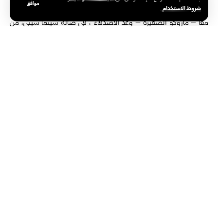
موافق
شروط الاستخدام
6 – عرض أفلام “فيها إيه يعني – رجل المنشار – آرك ريزي – هيبتا –
.
معا – ماروكو الصغيرة – وعد الأصدقاء”، في صالة سينما سيتي، من
الساعة الـ 12 ظهراً ولغاية الساعة الـ 10.15 مساءً.
حمص:
1 – محاضرة علمية في المداواة اللبية، مع الطبيب مالك أشقر، في قصر
الثقافة بمدينة حمص، الساعة الـ 5 عصراً.
2 – الحفل الختامي لمبادرة كورال السلام، في دير الآباء اليسوعيين
ببستان الديوان، الساعة الـ 6 مساء.
طرطوس:
1 – جلسة بعنوان “المهارات الوالدية في التربية الإيجابية”، في المركز
الثقافي بطرطوس، الساعة الـ 10 صباحاً.
2 – معرض فني وحفل بمناسبة يوم البيئة العالمي، في المركز الثقافي
بطرطوس، الساعة الـ 11.30 صباحاً.
اللاذقية: