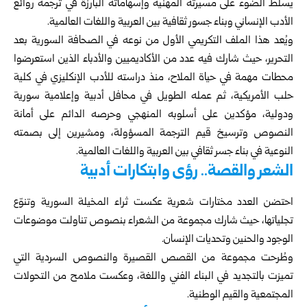
يسلط الضوء على مسيرته المهنية وإسهاماته البارزة في ترجمة روائع
الأدب الإنساني وبناء جسور ثقافية بين العربية واللغات العالمية.
ويُعد هذا الملف التكريمي الأول من نوعه في الصحافة السورية بعد
التحرير، حيث شارك فيه عدد من الأكاديميين والأدباء الذين استعرضوا
محطات مهمة في حياة الملاح، منذ دراسته للأدب الإنكليزي في كلية
حلب الأمريكية، ثم عمله الطويل في محافل أدبية وإعلامية سورية
ودولية، مؤكدين على أسلوبه المنهجي وحرصه الدائم على أمانة
النصوص وترسيخ قيم الترجمة المسؤولة، ومشيرين إلى بصمته
النوعية في بناء جسر ثقافي بين العربية واللغات العالمية.
الشعر والقصة.. رؤى وابتكارات أدبية
احتضن العدد مختارات شعرية عكست ثراء المخيلة السورية وتنوّع
تجلياتها، حيث شارك مجموعة من الشعراء بنصوص تناولت موضوعات
الوجود والحنين وتحديات الإنسان.
وطُرحت مجموعة من القصص القصيرة والنصوص السردية التي
تميزت بالتجديد في البناء الفني واللغة، وعكست ملامح من التحولات
المجتمعية والقيم الوطنية.