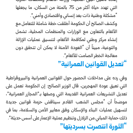
إعادة تأهيل البنى التحتية، وإزالة الألغام ومخلفات الحرب
التي تهدد حياة أكثر من 75 بالمئة من السكان، ما يجعلها
“مشكلة وطنية ذات بعد إنساني واقتصادي وأمني”.
وكشف الصالح أن الحكومة أطلقت خطة شاملة للتعامل مع
الألغام بالتعاون مع الوزارات والمنظمات المحلية، تشمل
إنشاء مركز وطني لمكافحة الألغام، لتنسيق عمليات الإزالة
والتوعية، مبيناً أن “العودة الآمنة لا يمكن أن تتحقق دون
معالجة الخطر الصامت للألغام”.
“تعديل القوانين العمرانية”
وفي رده على مداخلات الحضور حول القوانين العمرانية والبيروقراطية
التي تعيق عودة المهجرين، قال الوزير الصالح: إن الحكومة تعمل على
تعديل التشريعات العمرانية القديمة التي وصفها بـ”المجازر العمرانية”،
موضحاً أن “مجلس الشعب القادم سيناقش حزمة قوانين جديدة
لتسهيل عمليات البناء والإسكان وفق معايير الأمن والسلامة، بما في
ذلك حماية المباني من الزلازل وتنظيم عملية الإعمار على أسس حديثة”.
“الثورة انتصرت بسرديتها”