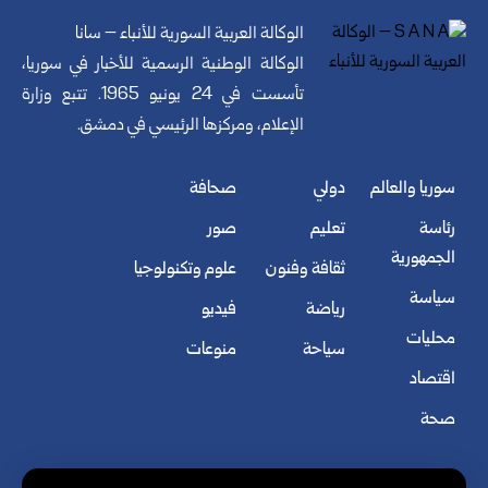
الوكالة العربية السورية للأنباء – سانا
الوكالة الوطنية الرسمية للأخبار في سوريا،
تأسست في 24 يونيو 1965. تتبع وزارة
الإعلام، ومركزها الرئيسي في دمشق.
سوريا والعالم
دولي
صحافة
رئاسة
تعليم
صور
الجمهورية
ثقافة وفنون
علوم وتكنولوجيا
سياسة
رياضة
فيديو
محليات
سياحة
منوعات
اقتصاد
صحة