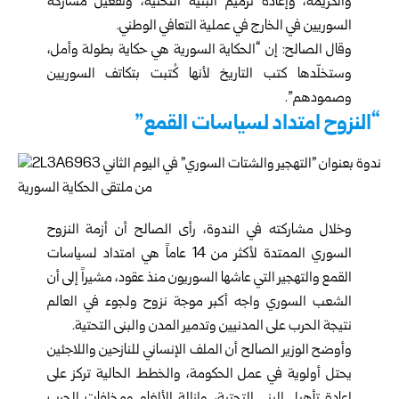
والكريمة، وإعادة ترميم البنية التحتية، وتفعيل مشاركة
السوريين في الخارج في عملية التعافي الوطني.
وقال
الصالح
: إن “الحكاية السورية هي حكاية بطولة وأمل،
وستخلّدها كتب التاريخ لأنها كُتبت بتكاتف السوريين
وصمودهم”.
“النزوح امتداد لسياسات القمع”
وخلال مشاركته في الندوة، رأى
الصالح
أن أزمة النزوح
السوري الممتدة لأكثر من 14 عاماً هي امتداد لسياسات
القمع والتهجير التي عاشها السوريون منذ عقود، مشيراً إلى أن
الشعب السوري واجه أكبر موجة نزوح ولجوء في العالم
نتيجة الحرب على المدنيين وتدمير المدن والبنى التحتية.
وأوضح الوزير الصالح أن الملف الإنساني للنازحين واللاجئين
يحتل أولوية في عمل الحكومة، والخطط الحالية تركز على