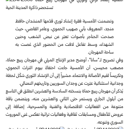
وتضمنت الأمسية فقرة إنشاد ثوري قدّمها المنشدان حافظ
منجد، المعروف بأبي صهيب الحموي، وعامر القاضي، حيث
صدحت الحناجر بأصوات تعبّر عن نبض الشعب وحنين
الشهداء، وسط تفاعل لافت من الحضور الذي غصت به
ساحة المهرجان.
وفي تصريح لـ”سانا”، أوضح مدير الإنتاج المرئي في مهرجان ربيع حماة،
مصعب محيسن، أن الأمسية جاءت احتفاءً بيوم التراث الحموي،
وتكريساً لقيم الأصالة والانتماء، مشيراً إلى أن الإنشاد الثوري شكّل لحظة
وجدانية استثنائية عبّرت عن وجدان السوريين وتاريخهم النضالي.
يُذكر أن مهرجان ربيع حماة بنسخته السادسة والعشرين انطلق في التاسع
من أيلول الجاري ويستمر حتى الثاني والعشرين منه، ويتضمن باقة
متنوعة من الفعاليات الاقتصادية والفنية والمسرحية، إضافة إلى
عروض للأطفال ومسابقات ثقافية وفعاليات تراثية تعكس غنى الموروث
السوري وتنوعه.