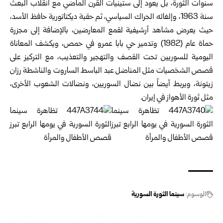
سنوات الثورة، بل يعود إلى ستينيات القرن الماضي مع انقلاب البعث
سنة 1963، وإلغائه الحراك السياسي، ثم حقبة ديكتاتورية حافظ الأسد،
حيث يعرض مشاهد أرشيفية لقمع المعارضين، بالإضافة إلى مجزرة
حماة عام (1982) وتدمير حي بابا عمرو في حمص، ويكشف المعاناة
اليومية للسوريين تحت القصف والتهجير والتعذيب، مع التركيز على
قصص الشخصيات مثل المناضل عبد الباسط الساروت والناشطة رزان
زيتونة، ويربط أيضاً بين نضال السوريين، ونضالات الشعوب الأخرى،
مثل ثورة الأهواز في إيران.
الوسوم:
سينما الثورة السورية