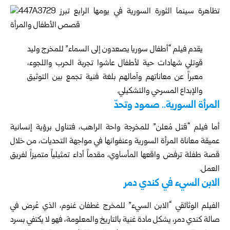
يقدم فيلم “أطفال سوريا يصعدون إلى السماء” للمخرج وليد
قوتلي شهادات حية لأطفال عاشوا تجربة الحرب واللجوء،
معبراً عن معاناتهم وآمالهم بلغة فنية تجمع بين التوثيق
والإبداع المسرحي والتشكيلي.
المرأة السورية.. صمود وتحدّ
أما فيلم “قتل مُعلن” للمخرجة واحة الراهب، فتناول برؤية إنسانية
عميقة معاناة المرأة السورية وعنفوانها في مواجهة التحديات، من خلال
قصة طفلة ترفض واقعها المأساوي، مقدماً أداء تمثيلياً متميزاً لفريق
العمل.
الابن السيء في كندي دمر
الفيلم الوثائقي “الابن السيء” للمخرج غطفان غنوم، الذي عُرض في
صالة كندي دمر، يشكل مادة غنية بالتاريخ والمعلومة، فهو لا يكتفي بسرد