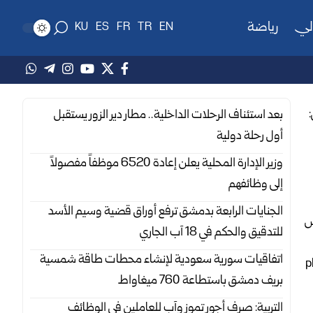
لي
رياضة
KU
ES
FR
TR
EN
بعد استئناف الرحلات الداخلية.. مطار دير الزور يستقبل
أول رحلة دولية
وزير الإدارة المحلية يعلن إعادة 6520 موظفاً مفصولاً
إلى ‏وظائفهم
الجنايات الرابعة بدمشق ترفع أوراق قضية وسيم الأسد
س
للتدقيق والحكم في 18 آب الجاري
اتفاقيات سورية سعودية لإنشاء محطات طاقة شمسية
‏بريف دمشق باستطاعة 760 ميغاواط
التربية: صرف أجور تموز وآب للعاملين في الوظائف