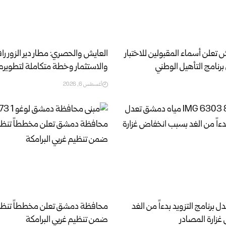
ش تعلن أسماء المقبولين للاختبار
العايش والحصري: مطار دير الزور راف
رنامج التأهيل الوطني
والاستثمار وخطة متكاملة لتطويره
أغسطس 6, 2026
برنامج التزويد بدءاً من الغد
محافظة دمشق تعلن مخططاً تنظيميا
زارة المصادر
ضمن تنظيم غربي البرامكة