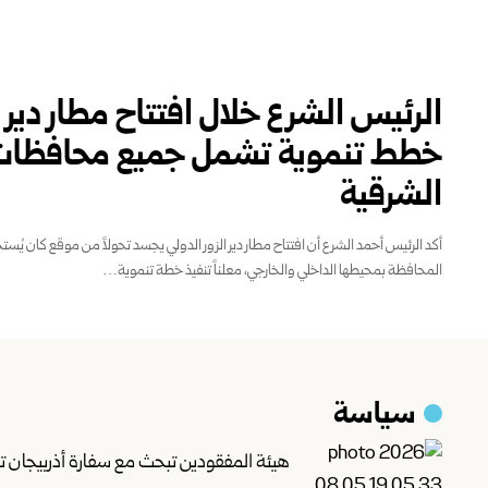
الرئيس الشرع خلال افتتاح مطار دير 
خطط تنموية تشمل جميع محافظات
الشرقية
أكد الرئيس أحمد الشرع أن افتتاح مطار دير الزور الدولي يجسد تحولاً من موقع كان يُست
المحافظة بمحيطها الداخلي والخارجي، معلناً تنفيذ خطة ‌‏تنموية…
سياسة
هيئة المفقودين تبحث مع سفارة أذربيجان تط