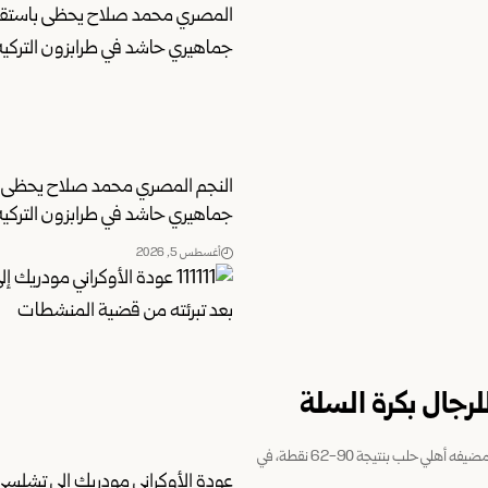
النجم المصري محمد صلاح يحظى ب
جماهيري حاشد في طرابزون التركية
أغسطس 5, 2026
رجال بكرة السلة
أحرز فريق الوحدة لقب الدوري السوري للرجال بكرة السلة للموسم الحالي، بفوزه على مضيفه أهلي حلب بنتيجة 90-62 نقطة، في
عودة الأوكراني مودريك إلى تشلسي 